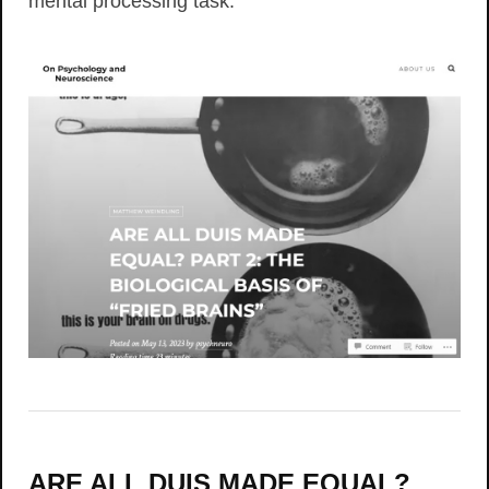
mental processing task."
ARE ALL DUIS MADE EQUAL?